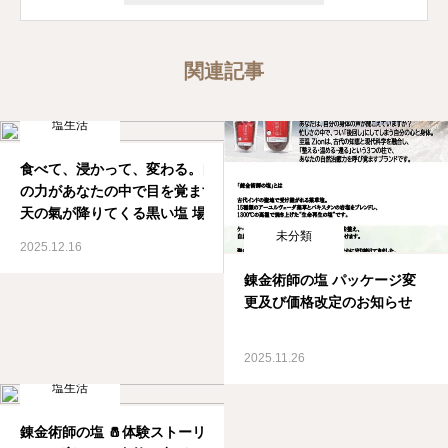
関連記事
塩生活
食べて、浸かって、変わる。自然
の力があなたの中で目を覚ます️
天の氣が降りてくる黒い塩️ 場の
エネルギーも不思議と整います
未分類
2025.12.16
人は“整う”と、すべてがうまく回
りはじめる。塩は、ただのミネラ
錬金術師の塩 パッケージ変
ルではなく、心・体・意識を整え
更及び価格改定のお知らせ
る自然の触媒（スイッチ）。「錬
金術師の塩」は、世界各地の古代
2025.11.26
製法をもとに独自の還元技術で生
塩生活
まれた、“再生する塩”。食べて
も、浸かっても、あなたの中の
錬金術師の塩 🧂️体験ストーリー️ 食べて、浸か
「本来のリズム」を呼び覚ましま