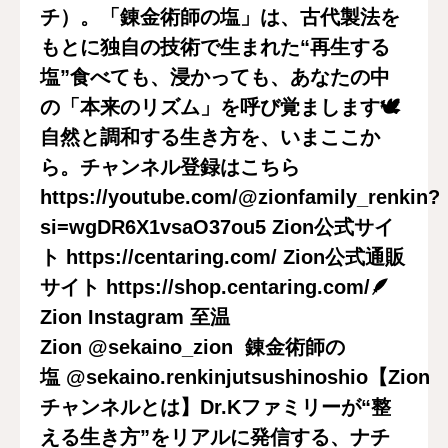
チ）。「錬金術師の塩」は、古代製法を
BIO salt®“錆びない身体”をつくる新時代の塩
もとに独自の技術で生まれた“再生する
塩”食べても、浸かっても、あなたの中
お問い合わせ
の「本来のリズム」を呼び覚まします🕊️
自然と調和する生き方を、いまここか
blog
ら。チャンネル登録はこちら️
https://youtube.com/@zionfamily_renkin?
si=wgDR6X1vsaO37ou5 Zion公式サイ
ト https://centaring.com/ Zion公式通販
サイト https://shop.centaring.com/🪶
Zion Instagram 至温
Zion @sekaino_zion 錬金術師の
塩 @sekaino.renkinjutsushinoshio【Zion
チャンネルとは】Dr.Kファミリーが“整
える生き方”をリアルに発信する、ナチ