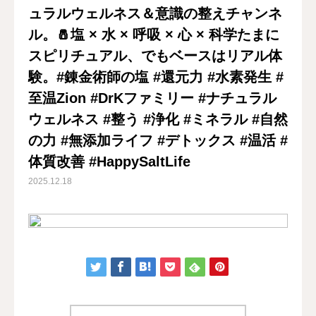
ュラルウェルネス＆意識の整えチャンネ
ル。🧂塩 × 水 × 呼吸 × 心 × 科学たまに
スピリチュアル、でもベースはリアル体
験。#錬金術師の塩 #還元力 #水素発生 #
至温Zion #DrKファミリー #ナチュラル
ウェルネス #整う #浄化 #ミネラル #自然
の力 #無添加ライフ #デトックス #温活 #
体質改善 #HappySaltLife
2025.12.18