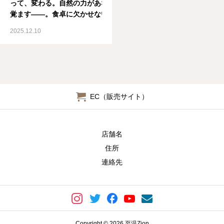
って、変わる。自然の力があなたの中で目を
す🕊️
覚ます——。食卓に欠かせない塩になりまし
@sekaino.renkinjutsusinoshio
た❣️ 還元してくれるって安心感あるね美味し
通販はフォローしてからプロフィ
2025.12.10
くなるから嬉しいね 人は“整う”と、すべてが
ールからどおぞ 🧂塩 × 水 × 呼吸
うまく回りはじめる。塩は、ただのミネラル
× 心 × 科学たまにスピリチュア
ではなく、心・体・意識を整える自然の触媒
ル、でもベースはリアル体験 #錬
（スイッチ）。「錬金術師の塩」は、古代製
金術師の塩 #還元力 #水素発生
法をもとに独自の技術で生まれた、“再生する
#Zion #DrKファミリー #ナチュ
塩”。食べても、浸かっても、あなたの中の
ラルウェルネス #整う #浄化 #ミ
EC（販売サイト）
「本来のリズム」を呼び覚まします🕊️自然と
ネラル #自然の力 #無添加ライフ
調和する生き方を、いまここから。#整う暮ら
#デトックス #温活 #体質改善
し #ナチュラルウェルネス #至温Zionチャン
#HappySaltLife
店舗名
ネル登録はこちら @zionfamily_renkin Zion
公式サイト https://centaring.com/ Zion公式
住所
通販サイト https://shop.centaring.com/🪶
連絡先
Zion Instagram 至温
Zion @sekaino_zion 錬金術師の
塩 @sekaino.renkinjutsusinoshio【Zion
チャンネルとは】Dr.Kファミリーが“整える生
き方”をリアルに発信する、ナチュラルウェル
ネス＆意識の整えチャンネル。🧂塩 × 水 × 呼
Copyright © 2026 至温Zion