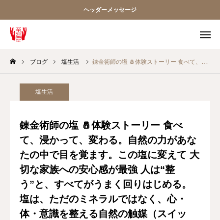
ヘッダーメッセージ
ブログ
塩生活
錬金術師の塩 🧂️体験ストーリー️ 食べて、浸かって、変わる。自然の力があなたの中で目を覚ます。この塩に変えて 大切な家族への安心感が最強️ 人は“整う”と、すべてがうまく回りはじめる。塩は、ただのミネラルではなく、心・体・意識を整える自然の触媒（スイッチ）。「錬金術師の塩」は、古代製法をもとに独自の技術で生まれた“再生する塩”食べても、浸かっても、あなたの中の「本来のリズム」を呼び覚まします🕊️自然と調和する生き方を、いまここから。チャンネル登録はこちら️https://youtube.com/@zionfamily_renkin?si=wgDR6X1vsaO37ou5 Zion公式サイト https://centaring.com/ Zion公式通販サイト https://shop.centaring.com/🪶 Zion Instagram 至温Zion @sekaino_zion 錬金術師の塩 @sekaino.renkinjutsushinoshio【Zionチャンネルとは】Dr.Kファミリーが“整える生き方”をリアルに発信する、ナチュラルウェルネス＆意識の整えチャンネル。🧂塩 × 水 × 呼吸 × 心 × 科学たまにスピリチュアル、でもベースはリアル体験。#錬金術師の塩 #還元力 #水素発生 #至温Zion #DrKファミリー #ナチュラルウェルネス #整う #浄化 #ミネラル #自然の力 #無添加ライフ #デトックス #温活 #体質改善 #HappySaltLife
Instagram
Facebook
Twitter
LINE
塩生活
Youtube
EC
錬金術師の塩 🧂️体験ストーリー️ 食べ
て、浸かって、変わる。自然の力があな
MAP
Contact
たの中で目を覚ます。この塩に変えて 大
TOP
切な家族への安心感が最強️ 人は“整
う”と、すべてがうまく回りはじめる。
至温について
塩は、ただのミネラルではなく、心・
体・意識を整える自然の触媒（スイッ
錬金術師の塩