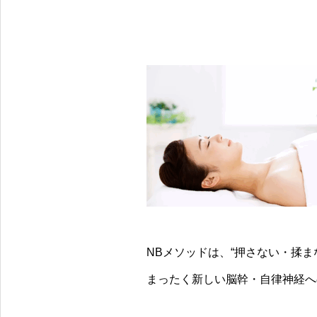
ではなく、心・体・意識を整える自然の触
く回りはじめる。塩は、ただ
媒（スイッチ）。「錬金術師の塩」は、古
ミネラルではなく、心・体・
代製法をもとに独自の技術で生まれた“再生
識を整える自然の触媒（スイ
する塩”食べても、浸かっても、あなたの中
チ）。「錬金術師の塩」は、
の「本来のリズム」を呼び覚まします🕊️自
界各地の古代製法をもとに独
然と調和する生き方を、いまここから。チ
の還元技術で生まれた、“再生
ャンネル登録はこちら️
る塩”。食べても、浸かっても
https://youtube.com/@zionfamily_renkin?
あなたの中の「本来のリズム
si=wgDR6X1vsaO37ou5 Zion公式サイト
を呼び覚まします🕊️
https://centaring.com/ Zion公式通販サイト
@sekaino.renkinjutsusinosh
https://shop.centaring.com/🪶 Zion
通販はフォローしてからプロ
Instagram 至温Zion @sekaino_zion 錬金
ィールからどおぞ 🧂塩 × 水 × 呼
術師の
吸 × 心 × 科学たまにスピリチ
塩 @sekaino.renkinjutsushinoshio【Zion
アル、でもベースはリアル体
NBメソッドは、“押さない・揉ま
チャンネルとは】Dr.Kファミリーが“整える
#錬金術師の塩 #還元力 #水素
生き方”をリアルに発信する、ナチュラルウ
生 #Zion #DrKファミリー #
まったく新しい脳幹・自律神経へ
ェルネス＆意識の整えチャンネル。🧂塩 ×
ュラルウェルネス #整う #浄化
水 × 呼吸 × 心 × 科学たまにスピリチュア
ミネラル #自然の力 #無添加