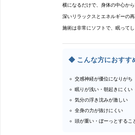
ル、でもベースはリアル体験。#錬金術師の
イフ #デトックス #温活 #体
横になるだけで、身体の中心から
塩 #還元力 #水素発生 #至温Zion #DrKファ
善 #HappySaltLife
深いリラックスとエネルギーの再
ミリー #ナチュラルウェルネス #整う #浄化
#ミネラル #自然の力 #無添加ライフ #デト
施術は非常にソフトで、眠ってし
ックス #温活 #体質改善 #HappySaltLife
◆ こんな方におすす
交感神経が優位になりがち
眠りが浅い・朝起きにくい
気分の浮き沈みが激しい
全身の力が抜けにくい
頭が重い・ぼーっとするこ