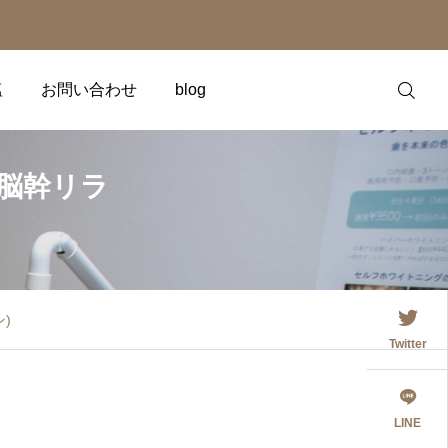
塩
お問い合わせ
blog
脳幹リラ
Instagram
Facebook
未分類
未分類
)
錬金術師の塩 パッケージ
2024年3月3日開催
Twitter
変更及び価格改定のお知
HappyMountainはぴま
らせ
2025.11.26
2023.11.15
LINE