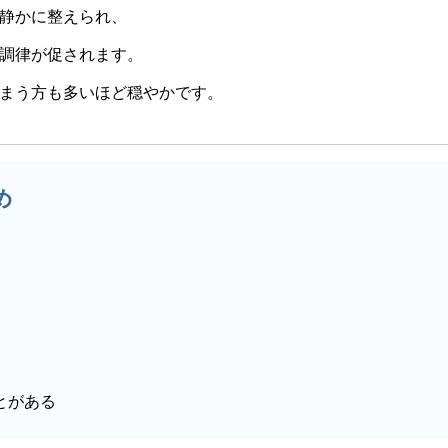
質改
水 × 呼吸 × 心 × 科学たまにスピリチュア
静かに整えられ、
ル、でもベースはリアル体験。#錬金術師の
調律が促されます。
塩 #還元力 #水素発生 #Zion #DrKファミリ
ー #ナチュラルウェルネス #整う #浄化 #ミ
まう方も多いほど穏やかです。
ネラル #自然の力 #無添加ライフ #デトック
ス #温活 #体質改善 #HappySaltLife
め
とがある