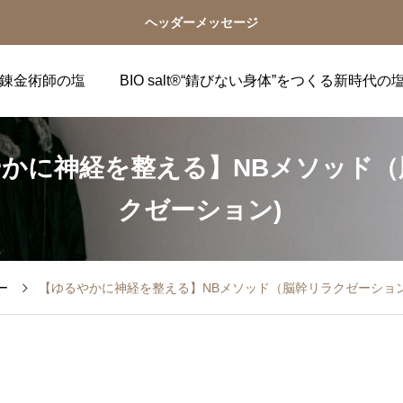
ヘッダーメッセージ
錬金術師の塩
BIO salt®“錆びない身体”をつくる新時代の
かに神経を整える】NBメソッド（
クゼーション)
塩生活
未分類
ー
【ゆるやかに神経を整える】NBメソッド（脳幹リラクゼーション
自
錬金術師の塩 🧂️体験ストーリー️ 食べて、浸
錬金術師の塩 パッケージ
ま
かって、変わる。自然の力があなたの中で
変更及び価格改定のお知
 場
目を覚ます——。食卓に欠かせない塩にな
らせ
ま
りました❣️ 還元してくれるって安心感あるね
2025.12.10
2025.11.26
美味しくなるから嬉しいね 人は“整う”と、