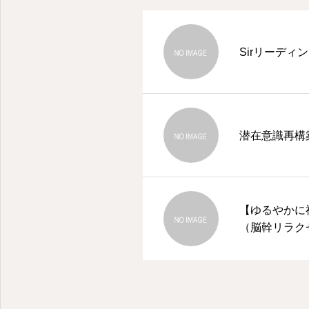
Sirリーディ
潜在意識再構
【ゆるやかに
（脳幹リラク