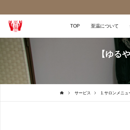
TOP
至温について
【ゆるや
塩生活
塩生活
サービス
1.サロンメニュ
錬金術師の塩 🧂️体験ストーリー️ 食べて、浸
食べて、浸かって、変わる。
かって、変わる。自然の力があなたの中で
然の力があなたの中で目を覚
目を覚ます。この塩に変えて 大切な家族へ
す️ 天の氣が降りてくる黒い塩️
の安心感が最強️ 人は“整う”と、すべてがう
のエネルギーも不思議と整い
2025.12.18
2025.12.16
まく回りはじめる。塩は、ただのミネラル
す 人は“整う”と、すべてがうま