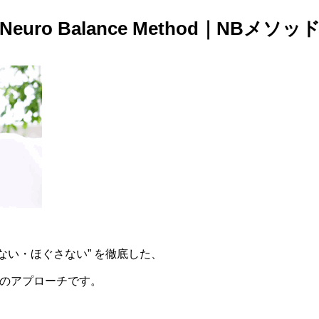
の
すべてがうまく回りはじめる。塩は、ただ
Neuro Balance Method｜NBメソッ
意
のミネラルではなく、心・体・意識を整え
ッ
る自然の触媒（スイッチ）。「錬金術師の
世
塩」は、古代製法をもとに独自の技術で生
自
まれた、“再生する塩”。食べても、浸かっ
す
ても、あなたの中の「本来のリズム」を呼
、
び覚まします🕊️自然と調和する生き方を、
」
いまここから。#整う暮らし #ナチュラルウ
ェルネス #至温Zionチャンネル登録はこち
io
ら @zionfamily_renkin Zion公式サイト
フ
https://centaring.com/ Zion公式通販サイト
https://shop.centaring.com/🪶 Zion
ュ
Instagram 至温Zion @sekaino_zion 錬
験
金術師の
ない・ほぐさない” を徹底した、
発
塩 @sekaino.renkinjutsusinoshio【Zion
ナチ
チャンネルとは】Dr.Kファミリーが“整える
のアプローチです。
 #
生き方”をリアルに発信する、ナチュラルウ
ラ
ェルネス＆意識の整えチャンネル。🧂塩 ×