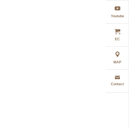
ド
Youtube
EC
MAP
Contact